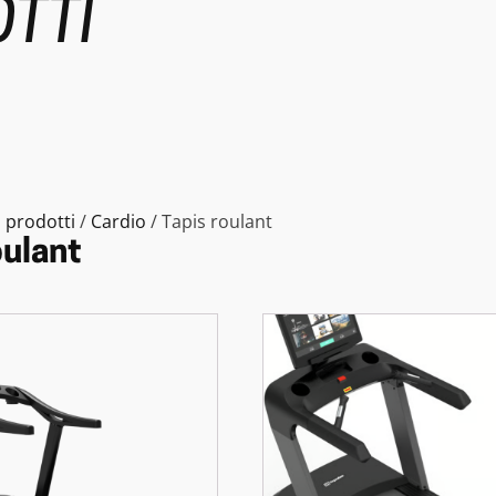
TTI
i prodotti
/
Cardio
/ Tapis roulant
oulant