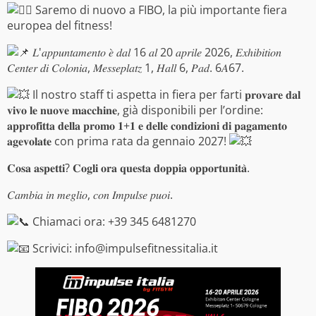
Saremo di nuovo a FIBO, la più importante fiera
europea del fitness!
𝐿'𝑎𝑝𝑝𝑢𝑛𝑡𝑎𝑚𝑒𝑛𝑡𝑜 𝑒̀ 𝑑𝑎𝑙 16 𝑎𝑙 20 𝑎𝑝𝑟𝑖𝑙𝑒 2026, 𝐸𝑥ℎ𝑖𝑏𝑖𝑡𝑖𝑜𝑛
𝐶𝑒𝑛𝑡𝑒𝑟 𝑑𝑖 𝐶𝑜𝑙𝑜𝑛𝑖𝑎, 𝑀𝑒𝑠𝑠𝑒𝑝𝑙𝑎𝑡𝑧 1, 𝐻𝑎𝑙𝑙 6, 𝑃𝑎𝑑. 6𝐴67.
Il nostro staff ti aspetta in fiera per farti 𝐩𝐫𝐨𝐯𝐚𝐫𝐞 𝐝𝐚𝐥
𝐯𝐢𝐯𝐨 𝐥𝐞 𝐧𝐮𝐨𝐯𝐞 𝐦𝐚𝐜𝐜𝐡𝐢𝐧𝐞, già disponibili per l’ordine:
𝐚𝐩𝐩𝐫𝐨𝐟𝐢𝐭𝐭𝐚 𝐝𝐞𝐥𝐥𝐚 𝐩𝐫𝐨𝐦𝐨 𝟏+𝟏 𝐞 𝐝𝐞𝐥𝐥𝐞 𝐜𝐨𝐧𝐝𝐢𝐳𝐢𝐨𝐧𝐢 𝐝𝐢 𝐩𝐚𝐠𝐚𝐦𝐞𝐧𝐭𝐨
𝐚𝐠𝐞𝐯𝐨𝐥𝐚𝐭𝐞 con prima rata da gennaio 2027!
𝐂𝐨𝐬𝐚 𝐚𝐬𝐩𝐞𝐭𝐭𝐢? 𝐂𝐨𝐠𝐥𝐢 𝐨𝐫𝐚 𝐪𝐮𝐞𝐬𝐭𝐚 𝐝𝐨𝐩𝐩𝐢𝐚 𝐨𝐩𝐩𝐨𝐫𝐭𝐮𝐧𝐢𝐭𝐚̀.
𝐶𝑎𝑚𝑏𝑖𝑎 𝑖𝑛 𝑚𝑒𝑔𝑙𝑖𝑜, 𝑐𝑜𝑛 𝐼𝑚𝑝𝑢𝑙𝑠𝑒 𝑝𝑢𝑜𝑖.
Chiamaci ora: +39 345 6481270
Scrivici: info@impulsefitnessitalia.it