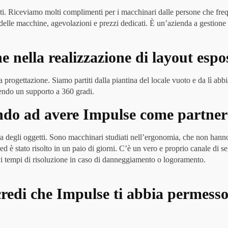
busti. Riceviamo molti complimenti per i macchinari dalle persone che fre
o delle macchine, agevolazioni e prezzi dedicati. È un’azienda a gestion
 nella realizzazione di layout espos
a progettazione. Siamo partiti dalla piantina del locale vuoto e da lì ab
vendo un supporto a 360 gradi.
ando ad avere Impulse come partne
ra degli oggetti. Sono macchinari studiati nell’ergonomia, che non hanno
 è stato risolto in un paio di giorni. C’è un vero e proprio canale di s
evi tempi di risoluzione in caso di danneggiamento o logoramento.
, credi che Impulse ti abbia permesso