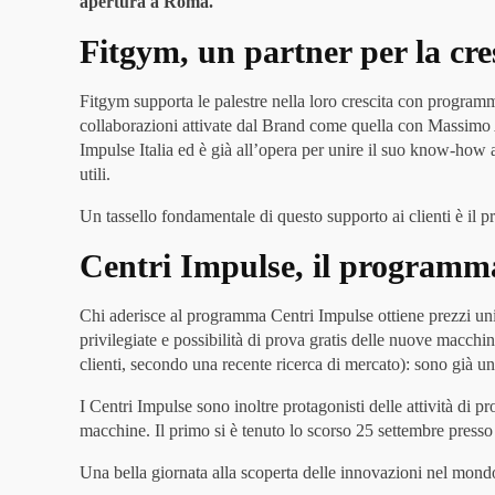
apertura a Roma.
Fitgym, un partner per la cres
Fitgym supporta le palestre nella loro crescita con programmi 
collaborazioni attivate dal Brand come quella con Massimo Al
Impulse Italia ed è già all’opera per unire il suo know-how
utili.
Un tassello fondamentale di questo supporto ai clienti è il 
Centri Impulse, il programma 
Chi aderisce al programma Centri Impulse ottiene prezzi unic
privilegiate e possibilità di prova gratis delle nuove macch
clienti, secondo una recente ricerca di mercato): sono già una 
I Centri Impulse sono inoltre protagonisti delle attività di p
macchine. Il primo si è tenuto lo scorso 25 settembre presso 
Una bella giornata alla scoperta delle innovazioni nel mon