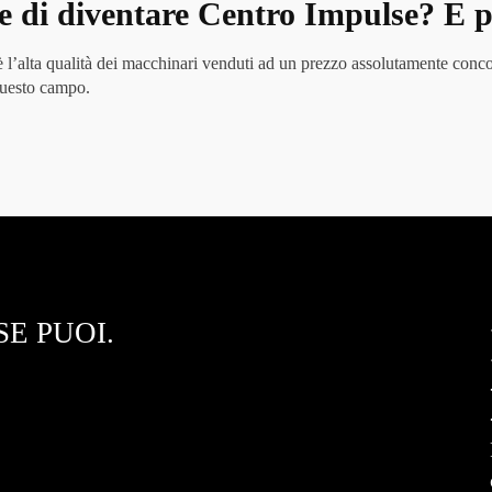
tre di diventare Centro Impulse? E 
è l’alta qualità dei macchinari venduti ad un prezzo assolutamente conco
 questo campo.
E PUOI.