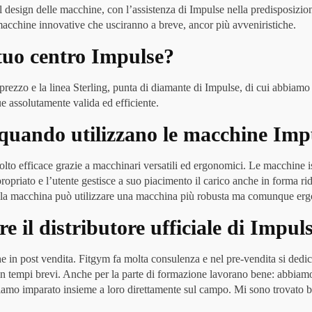
ul design delle macchine, con l’assistenza di Impulse nella predisposizi
 macchine innovative che usciranno a breve, ancor più avveniristiche.
 tuo centro Impulse?
rezzo e la linea Sterling, punta di diamante di Impulse, di cui abbiamo 
ue assolutamente valida ed efficiente.
ti quando utilizzano le macchine Imp
olto efficace grazie a macchinari versatili ed ergonomici. Le macchine is
opriato e l’utente gestisce a suo piacimento il carico anche in forma rid
ulla macchina può utilizzare una macchina più robusta ma comunque er
re il distributore ufficiale di Impul
he in post vendita. Fitgym fa molta consulenza e nel pre-vendita si dedica
 in tempi brevi. Anche per la parte di formazione lavorano bene: abbia
abbiamo imparato insieme a loro direttamente sul campo. Mi sono trovato 