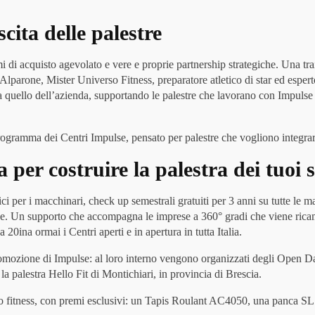
cita delle palestre
di acquisto agevolato e vere e proprie partnership strategiche. Una traiet
parone, Mister Universo Fitness, preparatore atletico di star ed espert
 a quello dell’azienda, supportando le palestre che lavorano con Impuls
programma dei Centri Impulse, pensato per palestre che vogliono integra
per costruire la palestra dei tuoi 
i per i macchinari, check up semestrali gratuiti per 3 anni su tutte le 
ine. Un supporto che accompagna le imprese a 360° gradi che viene ricam
20ina ormai i Centri aperti e in apertura in tutta Italia.
romozione di Impulse: al loro interno vengono organizzati degli Open Day ap
la palestra Hello Fit di Montichiari, in provincia di Brescia.
do fitness, con premi esclusivi: un Tapis Roulant AC4050, una panca SL