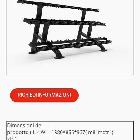
RICHIEDI INFORMAZIONI
Dimensioni del
prodotto (
L
×
W
1980*856*937(
millimetri
)
×H
)