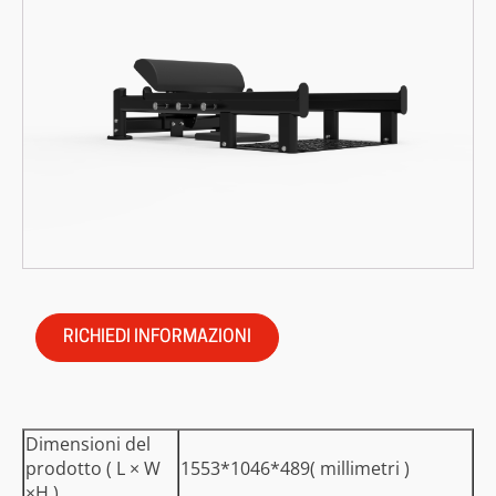
RICHIEDI INFORMAZIONI
Dimensioni del
prodotto (
L
×
W
1553*1046*489(
millimetri
)
×H
)