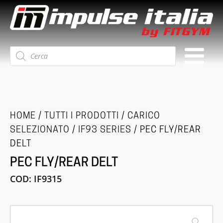
Ricerca
prodotti
HOME
/
TUTTI I PRODOTTI
/
CARICO
SELEZIONATO
/
IF93 SERIES
/ PEC FLY/REAR
DELT
PEC FLY/REAR DELT
COD:
IF9315