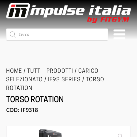
Ricerca
prodotti
HOME
/
TUTTI I PRODOTTI
/
CARICO
SELEZIONATO
/
IF93 SERIES
/ TORSO
ROTATION
TORSO ROTATION
COD:
IF9318