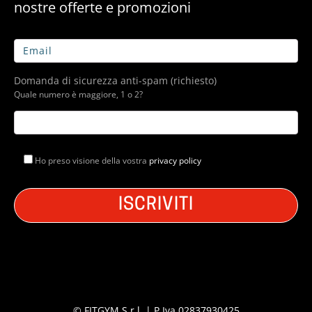
nostre offerte e promozioni
Domanda di sicurezza anti-spam (richiesto)
Quale numero è maggiore, 1 o 2?
Ho preso visione della vostra
privacy policy
© FITGYM S.r.l. | P.Iva 02837930425