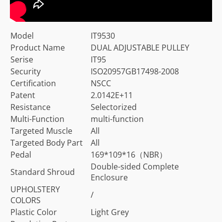
Model
IT9530
Product Name
DUAL ADJUSTABLE PULLEY
Serise
IT95
Security
ISO20957GB17498-2008
Certification
NSCC
Patent
2.0142E+11
Resistance
Selectorized
Multi-Function
multi-function
Targeted Muscle
All
Targeted Body Part
All
Pedal
169*109*16（NBR）
Double-sided Complete
Standard Shroud
Enclosure
UPHOLSTERY
/
COLORS
Plastic Color
Light Grey