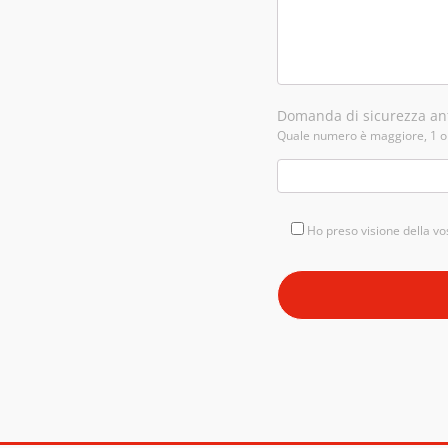
Domanda di sicurezza ant
Quale numero è maggiore, 1 o
Ho preso visione della v