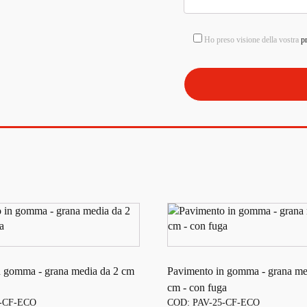
Ho preso visione della vostra
p
n gomma - grana media da 2 cm
Pavimento in gomma - grana me
cm - con fuga
0-CF-ECO
COD: PAV-25-CF-ECO