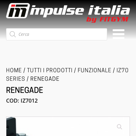
Ricerca
prodotti
HOME
/
TUTTI I PRODOTTI
/
FUNZIONALE
/
IZ70
SERIES
/ RENEGADE
RENEGADE
COD:
IZ7012