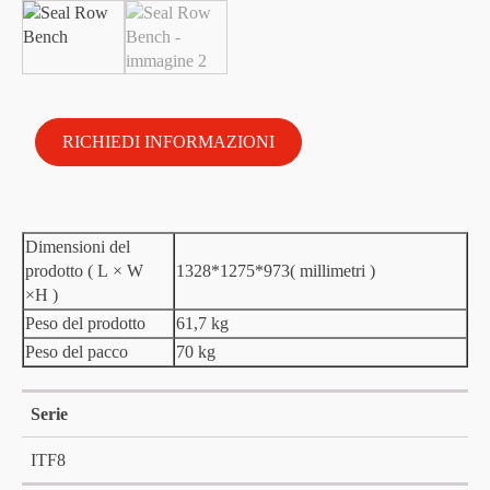
RICHIEDI INFORMAZIONI
Dimensioni del
prodotto (
L
×
W
1328*1275*973(
millimetri
)
×H
)
Peso del prodotto
61,7 kg
Peso del pacco
70 kg
Serie
ITF8