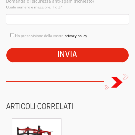
Domanda di sicurezza anti-spam (richiesto)
Quale numero è maggiore, 1 o 2?
Ho preso visione della vostra
privacy policy
ARTICOLI CORRELATI