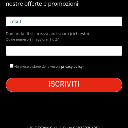
nostre offerte e promozioni
Domanda di sicurezza anti-spam (richiesto)
Quale numero è maggiore, 1 o 2?
Ho preso visione della vostra
privacy policy
© FITGYM S.r.l. | P.Iva 02837930425