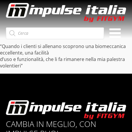
Ricerca
prodotti
“Quando i clienti si allenano scoprono una biomeccanica
eccellente, una facilità
d’uso e funzionalità, che li fa rimanere nella mia palestra
volentieri”
CAMBIA IN MEGLIO, CON