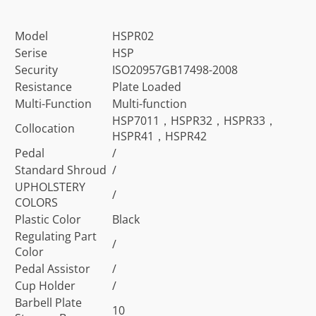
Model
HSPR02
Serise
HSP
Security
ISO20957GB17498-2008
Resistance
Plate Loaded
Multi-Function
Multi-function
HSP7011，HSPR32，HSPR33，
Collocation
HSPR41，HSPR42
Pedal
/
Standard Shroud
/
UPHOLSTERY
/
COLORS
Plastic Color
Black
Regulating Part
/
Color
Pedal Assistor
/
Cup Holder
/
Barbell Plate
10