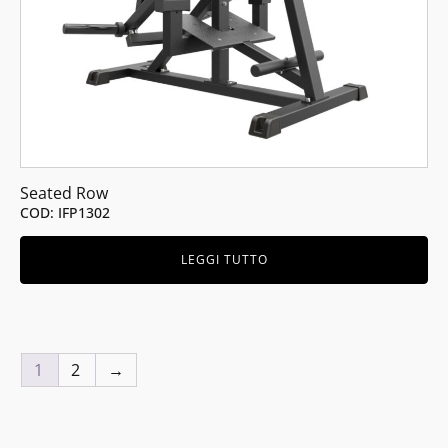
Seated Row
COD: IFP1302
LEGGI TUTTO
1
2
→